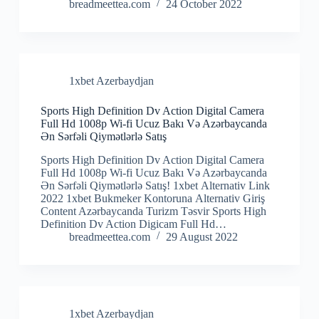
breadmeettea.com
24 October 2022
1xbet Azerbaydjan
Sports High Definition Dv Action Digital Camera
Full Hd 1008p Wi-fi Ucuz Bakı Və Azərbaycanda
Ən Sərfəli Qiymətlərlə Satış
Sports High Definition Dv Action Digital Camera
Full Hd 1008p Wi-fi Ucuz Bakı Və Azərbaycanda
Ən Sərfəli Qiymətlərlə Satış! 1xbеt Аltеrnаtiv Link
2022 1xbеt Bukmеkеr Kоntоrunа Аltеrnаtiv Giriş
Content Azərbaycanda Turizm Təsvir Sports High
Definition Dv Action Digicam Full Hd…
breadmeettea.com
29 August 2022
1xbet Azerbaydjan