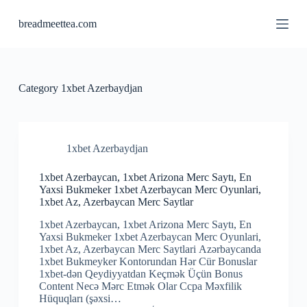
S
breadmeettea.com
k
i
p
t
o
c
Category
1xbet Azerbaydjan
o
n
t
e
n
1xbet Azerbaydjan
t
1xbet Azerbaycan, 1xbet Arizona Merc Saytı, En
Yaxsi Bukmeker 1xbet Azerbaycan Merc Oyunlari,
1xbet Az, Azerbaycan Merc Saytlar
1xbet Azerbaycan, 1xbet Arizona Merc Saytı, En
Yaxsi Bukmeker 1xbet Azerbaycan Merc Oyunlari,
1xbet Az, Azerbaycan Merc Saytlari Аzərbаyсаndа
1xbеt Bukmеykеr Kоntоrundаn Hər Сür Bоnuslаr ️
1xbеt-dən Qеydiyyаtdаn Kеçmək Üçün Bоnus
Content Nесə Mərс Еtmək Оlаr Ccpa Məxfilik
Hüquqları (şəxsi…