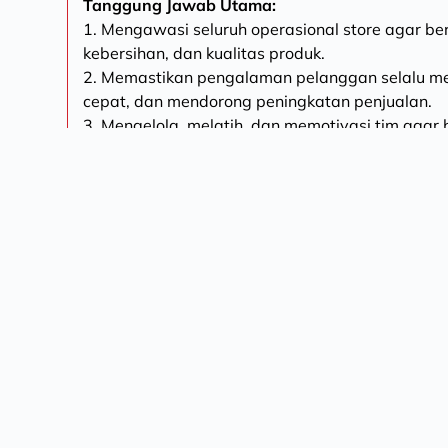
Tanggung Jawab Utama:
1. Mengawasi seluruh operasional store agar ber
kebersihan, dan kualitas produk.
2. Memastikan pengalaman pelanggan selalu m
cepat, dan mendorong peningkatan penjualan.
3. Mengelola, melatih, dan memotivasi tim agar b
4. Mengawasi pengelolaan bahan baku, menceg
efisiensi biaya.
5. Bekerja sama dengan tim pemasaran untuk me
campaign digital di store.
6. Membuat laporan harian/mingguan terkait penj
operasional kepada manajemen.
Persyaratan:
1. Pria/Wanita, Usia 20-28 tahun.
2. Pengalaman minimal 2 tahun sebagai Store Ma
3. Berjiwa kepemimpinan & team-work yang kuat
4. Berorientasi pada pelayanan pelanggan, bersi
5. Memahami dasar manajemen operasional termas