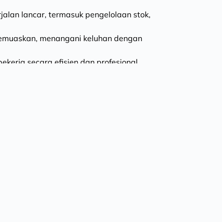
jalan lancar, termasuk pengelolaan stok, 
emuaskan, menangani keluhan dengan 
ekerja secara efisien dan profesional.
ah pemborosan, dan memastikan 
njalankan promosi, event, dan 
ualan, performa tim, serta kendala 
nager/Assistant Manager di café, bakery, atau F&B retail.
, mampu mengelola tim dan menjaga motivasi kerja.
fat ramah, komunikatif, dan memiliki keterampilan problem 
uk inventory control dan cost efficiency.