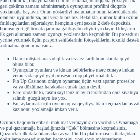
Fakt budur ki, onlayn kazino hər bir istifadəçini diqqətlə yoxlayır. İlk
geri çəkilmə zamanı administrasiya oyunçunun profilini diqqətlə
yoxlamağa başlayır. Onun göstərdiyi məlumatlar onun təfərrüatlarında
olanlara uyğundursa, pul verə bilərsiniz. Beləliklə, qumar klubu özünü
fırıldaqçılardan sığortalayır, həmçinin eyni şəxsin 2 dəfə depozitsiz
bonusu geri götürmək qərarına gəlib-gəlmədiyini yoxlayır. Uduşların
ilk geri alınması zamanı oyunçu yoxlamadan keçməlidir. Bu proseduru
yerinə yetirmək üçün pasport səhifələrinin fotoşəkillərini texniki dəstək
xidmətinə göndərməlisiniz.
Daimi müştərilərə sadiqlik və tez-tez fərdi bonuslar da qeyd
oluna bilər.
Oyunçular oyunlara və idman tədbirlərinə mərc etməyə imkan
verən sadə qeydiyyat prosesinə diqqət yetirməlidirlər.
Pin Up Casinonu onlayn oynamaq üçün vaxt aparan proseslər
və ya dözülməz hərəkətlər etmək lazım deyil.
Fərq ondadır ki, rəsmi sayt tənzimləyici tərəfindən qara siyahıya
salınıb, güzgü saytı isə yox.
Bu, əylənmək üçün oynamaq və qeydiyyatdan keçməzdən əvvəl
kazinonu yoxlamağa imkan verir.
Özünüz haqqında etibarlı məlumat verməyiniz də vacibdir. Oynamağa
və pul qazanmağa başladığınızda “Çək” bölməsinə keçməlisiniz.
Qazancları ilk dəfə ödəmədən əvvəl Pin Up platforması istifadəçidən
doğrulama prosedurundan keçməsini, yəni şəxsi məlumatlarını