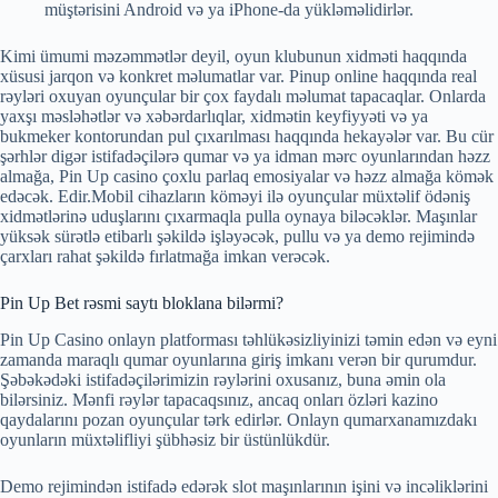
müştərisini Android və ya iPhone-da yükləməlidirlər.
Kimi ümumi məzəmmətlər deyil, oyun klubunun xidməti haqqında
xüsusi jarqon və konkret məlumatlar var. Pinup online haqqında real
rəyləri oxuyan oyunçular bir çox faydalı məlumat tapacaqlar. Onlarda
yaxşı məsləhətlər və xəbərdarlıqlar, xidmətin keyfiyyəti və ya
bukmeker kontorundan pul çıxarılması haqqında hekayələr var. Bu cür
şərhlər digər istifadəçilərə qumar və ya idman mərc oyunlarından həzz
almağa, Pin Up casino çoxlu parlaq emosiyalar və həzz almağa kömək
edəcək. Edir.Mobil cihazların köməyi ilə oyunçular müxtəlif ödəniş
xidmətlərinə uduşlarını çıxarmaqla pulla oynaya biləcəklər. Maşınlar
yüksək sürətlə etibarlı şəkildə işləyəcək, pullu və ya demo rejimində
çarxları rahat şəkildə fırlatmağa imkan verəcək.
Pin Up Bet rəsmi saytı bloklana bilərmi?
Pin Up Casino onlayn platforması təhlükəsizliyinizi təmin edən və eyni
zamanda maraqlı qumar oyunlarına giriş imkanı verən bir qurumdur.
Şəbəkədəki istifadəçilərimizin rəylərini oxusanız, buna əmin ola
bilərsiniz. Mənfi rəylər tapacaqsınız, ancaq onları özləri kazino
qaydalarını pozan oyunçular tərk edirlər. Onlayn qumarxanamızdakı
oyunların müxtəlifliyi şübhəsiz bir üstünlükdür.
Demo rejimindən istifadə edərək slot maşınlarının işini və incəliklərini