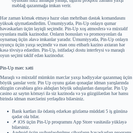
oyundan həzz almaqla yanaşı, uğurlu proqnoz zamanı yaxşı
məbləğ qazanmağa imkan verir.
Hər zaman kömək etməyə hazır olan mehriban dəstək komandasını
yüksək qiymətləndirdim. Ümumiyyətlə, Pin-Up onlayn qumar
həvəskarları üçün layiqli seçimdir. Pin-Up xoş atmosferə və müxtəlif
oyunlara malik kazinodur. Onların bonusları və promosyonları da
oynamaq üçün əlavə imkanlar yaradır. Ümumiyyətlə, Pin-Up onlayn
oyunçu üçün yaxşı seçimdir və mən onu etibarlı kazino axtaran hər
kəsə tövsiyə edərdim. Pin-Up, istifadəçi dostu interfeysi və maraqlı
oyun seçimi təklif edən kazinodur.
Pin-Up mərc xətti
Maraqlı və müxtəlif mümkün mərclər yaxşı hədiyyələr qazanmaq üçün
böyük şanslar verir. Pin Up oyunu gələn qonaqlar idman yarışlarında
düzgün cavablara görə aldıqları böyük uduşlardan danışırlar. Pin Up
casino az saytın köməyi ilə siz kazinoda və ya güzgülərdən hər hansı
birində idman mərclərini yerləşdirə bilərsiniz.
Bank kartları ilə ödəniş edərkən gözləmə müddəti 5 iş gününə
qədər ola bilər.
📌 iOS üçün Pin-Up proqramını App Store vasitəsilə yükləyə
bilərsiniz.
Android üçün uyğunlaşdırılmış cihazların həvəskarları proqramı