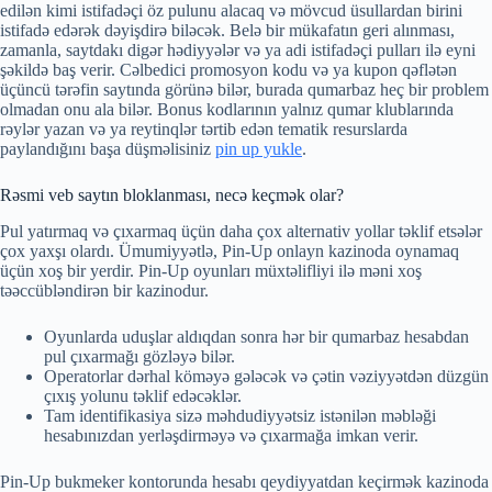
edilən kimi istifadəçi öz pulunu alacaq və mövcud üsullardan birini
istifadə edərək dəyişdirə biləcək. Belə bir mükafatın geri alınması,
zamanla, saytdakı digər hədiyyələr və ya adi istifadəçi pulları ilə eyni
şəkildə baş verir. Cəlbedici promosyon kodu və ya kupon qəflətən
üçüncü tərəfin saytında görünə bilər, burada qumarbaz heç bir problem
olmadan onu ala bilər. Bonus kodlarının yalnız qumar klublarında
rəylər yazan və ya reytinqlər tərtib edən tematik resurslarda
paylandığını başa düşməlisiniz
pin up yukle
.
Rəsmi veb saytın bloklanması, necə keçmək olar?
Pul yatırmaq və çıxarmaq üçün daha çox alternativ yollar təklif etsələr
çox yaxşı olardı. Ümumiyyətlə, Pin-Up onlayn kazinoda oynamaq
üçün xoş bir yerdir. Pin-Up oyunları müxtəlifliyi ilə məni xoş
təəccübləndirən bir kazinodur.
Oyunlarda uduşlar aldıqdan sonra hər bir qumarbaz hesabdan
pul çıxarmağı gözləyə bilər.
Operatorlar dərhal köməyə gələcək və çətin vəziyyətdən düzgün
çıxış yolunu təklif edəcəklər.
Tam identifikasiya sizə məhdudiyyətsiz istənilən məbləği
hesabınızdan yerləşdirməyə və çıxarmağa imkan verir.
Pin-Up bukmeker kontorunda hesabı qeydiyyatdan keçirmək kazinoda