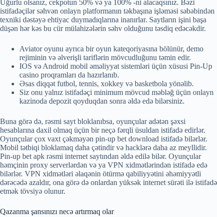
Uğurlu olsanız, cekpotun 50% və ya 100% -ni alacaqsınız. Bəzi
istifadəçilər səhvən onlayn platformanın təkbaşına işləməsi səbəbindən
texniki dəstəyə ehtiyac duymadıqlarına inanırlar. Saytların işini başa
düşən hər kəs bu cür mülahizələrin səhv olduğunu təsdiq edəcəkdir.
Aviator oyunu ayrıca bir oyun kateqoriyasına bölünür, demo
rejiminin və əlverişli tariflərin mövcudluğunu təmin edir.
IOS və Android mobil əməliyyat sistemləri üçün xüsusi Pin-Up
casino proqramları da hazırlanıb.
Əsas diqqət futbol, ​​tennis, xokkey və basketbola yönəlib.
Siz onu yalnız istifadəçi minimum mövcud məbləğ üçün onlayn
kazinoda depozit qoyduqdan sonra əldə edə bilərsiniz.
Buna görə də, rəsmi sayt bloklanıbsa, oyunçular adətən şəxsi
hesablarına daxil olmaq üçün bir neçə fərqli üsuldan istifadə edirlər.
Oyunçular çox vaxt çəkməyən pin-up bet download istifadə bilərlər.
Mobil tətbiqi bloklamaq daha çətindir və hacklərə daha az meyllidir.
Pin-up bet apk rəsmi internet saytından əldə edilə bilər. Oyunçular
həmçinin proxy serverlərdən və ya VPN xidmətlərindən istifadə edə
bilərlər. VPN xidmətləri əlaqənin ötürmə qabiliyyətini əhəmiyyətli
dərəcədə azaldır, ona görə də onlardan yüksək internet sürəti ilə istifadə
etmək tövsiyə olunur.
Qazanma şansınızı necə artırmaq olar