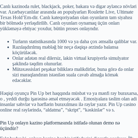
Canlı kazinoda rulet, blackjack, poker, bakara və digər əyləncə növləri
var. Azərbaycanlılar arasında ən populyarları Roulette Live, Ultimate
Texas Hold’Em-dir. Canlı kateqoriyadan olan oyunların tam siyahısı
bir bölmədə yerləşdirilib. Canlı oyunları oynamaq üçün onları
yükləməyə ehtiyac yoxdur, bütün proses onlayndır.
Turların statistikasında 1000 və ya daha çox əmsalla qaliblər var.
Razılaşdırılmış məbləğ bir neçə dəqiqə ərzində balansa
köçürüləcək.
Onlar adətən real dilersiz, lakin virtual krupiyerlə simulyator
şəklində təqdim olunurlar.
Mütəxəssisləri peşəkar biliklərə malikdirlər, buna görə də onlar
sizi maraqlandıran istənilən suala cavab almağa kömək
edəcəklər.
Həqiqi oyunçu Pin Up bet haqqında müsbət və ya mənfi rəy buraxarsa,
o , yeddi durğu işarəsinə əməl etməyəcək . Emosiyalara təslim olan adi
insanlar səhvlər və hərflərin buraxılması ilə rəylər yazır. Pin Up casino
online real rəylərində, “aldatma”, “skript”, “kəskinlər” və s.
Pin Up onlayn kazino platformasında istifadə olunan demo nə
üçündür?