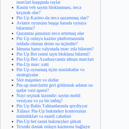
mərcləri haqqında rəylər
Rəsmi veb saytın bloklanması, necə
keçmək olar?
Pin Up Kazino-da necə qazanmaq olar?
Aviator oyununu başqa harada oynaya
bilərsiniz?
Qazanma şansınızı necə artırmaq olar
Pin Up onlayn kazino platformasında
istifadə olunan demo nə üçündür?
İdmana hansı valyutada mərc edə bilərəm?
Pin Up Bet rəsmi saytı bloklana bilərmi?
Pin-Up Bet: Azərbaycanda idman mərcləri
Pin-Up mərc xətti
Pin Up oynamaq üçün məsləhətlər və
strategiyalar
Slot maşınları və slotlar
Pin-up mərclərini geri götürmək adətən nə
qədər vaxt aparır?
Nəyi seçmək lazımdır: saytın mobil
versiyası və ya bir tətbiq?
Pin Up Bahis Təlimatlarında qeydiyyat
Xülasə: Pin-Up bukmeker kontorunun
üstünlükləri və mənfi cəhətləri
Pin-Up bet rəsmi bukmeyker şirkəti
Texniki dəstək onlayn kazinonu bağlayır