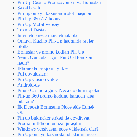
Pin-Up Casino Promosyonları və Bonusları
Şəxsi hesab
Pin-up onlayn kazinonun slot maşınları
Pin Up 360 AZ bonus
Pin Up Mobil Vebsayt
Texniki Dəstək
İnternetdə necə mərc etmək olar
Onlayn Kazino Pin-Up haqqında rəylər
Slotlar
Bonuslar və promo kodları Pin Up
Yeni Oyunçular üçün Pin Up Bonusları
nədir?
IPhone da proqramı yukle
Pul qoyuluşları:
Pin Up Casino yukle
Android-də
Pinup Casino-a giriş. Necə doldurmaq olar
Pin-up 360 promo kodunu haradan tapa
bilərəm?
İlk Depozit Bonusunu Necə əldə Etmək
Olar
Pin up bukmeker şirkəti ilə qeydiyyat
Proqramı IPhone-unuza quraşdırın
Windows versiyasını necə yükləmək olar?
Pin Up onlayn kazinoda uduşlarımı necə