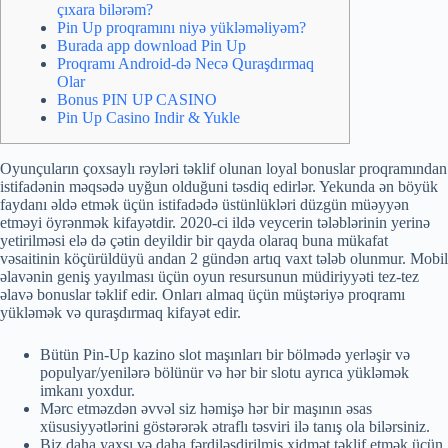
çıxara bilərəm?
Pin Up proqramını niyə yükləməliyəm?
Burada app download Pin Up
Proqramı Android-də Necə Quraşdırmaq
Olar
Bonus PIN UP CASINO
Pin Up Casino Indir & Yukle
Oyunçuların çoxsaylı rəyləri təklif olunan loyal bonuslar proqramından
istifadənin məqsədə uyğun olduğuni təsdiq edirlər. Yekunda ən böyük
faydanı əldə etmək üçün istifadədə üstünlükləri düzgün müəyyən
etməyi öyrənmək kifayətdir. 2020-ci ildə veycerin tələblərinin yerinə
yetirilməsi elə də çətin deyildir bir qayda olaraq buna mükafat
vəsaitinin köçürüldüyü andan 2 gündən artıq vaxt tələb olunmur. Mobil
əlavənin geniş yayılması üçün oyun resursunun müdiriyyəti tez-tez
əlavə bonuslar təklif edir. Onları almaq üçün müştəriyə proqramı
yükləmək və quraşdırmaq kifayət edir.
Bütün Pin-Up kazino slot maşınları bir bölmədə yerləşir və
populyar/yenilərə bölünür və hər bir slotu ayrıca yükləmək
imkanı yoxdur.
Mərc etməzdən əvvəl siz həmişə hər bir maşının əsas
xüsusiyyətlərini göstərərək ətraflı təsviri ilə tanış ola bilərsiniz.
Biz daha yaxşı və daha fərdiləşdirilmiş xidmət təklif etmək üçün