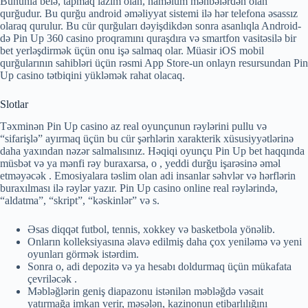
Bununla belə, tapmaq lazım olan, naməlum mənbələrdən olan
qurğudur. Bu qurğu android əməliyyat sistemi ilə hər telefona əsassız
olaraq qurulur. Bu cür qurğuları dəyişdikdən sonra asanlıqla Android-
də Pin Up 360 casino proqramını quraşdıra və smartfon vasitəsilə bir
bet yerləşdirmək üçün onu işə salmaq olar. Müasir iOS mobil
qurğularının sahibləri üçün rəsmi App Store-un onlayn resursundan Pin
Up casino tətbiqini yükləmək rahat olacaq.
Slotlar
Təxminən Pin Up casino az real oyunçunun rəylərini pullu və
“sifarişlə” ayırmaq üçün bu cür şərhlərin xarakterik xüsusiyyətlərinə
daha yaxından nəzər salmalısınız. Həqiqi oyunçu Pin Up bet haqqında
müsbət və ya mənfi rəy buraxarsa, o , yeddi durğu işarəsinə əməl
etməyəcək . Emosiyalara təslim olan adi insanlar səhvlər və hərflərin
buraxılması ilə rəylər yazır. Pin Up casino online real rəylərində,
“aldatma”, “skript”, “kəskinlər” və s.
Əsas diqqət futbol, ​​tennis, xokkey və basketbola yönəlib.
Onların kolleksiyasına əlavə edilmiş daha çox yeniləmə və yeni
oyunları görmək istərdim.
Sonra o, adi depozitə və ya hesabı doldurmaq üçün mükafata
çevriləcək .
Məbləğlərin geniş diapazonu istənilən məbləğdə vəsait
yatırmağa imkan verir, məsələn, kazinonun etibarlılığını