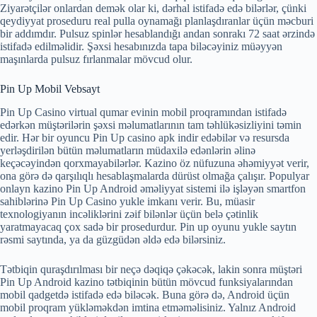
Ziyarətçilər onlardan demək olar ki, dərhal istifadə edə bilərlər, çünki
qeydiyyat proseduru real pulla oynamağı planlaşdıranlar üçün məcburi
bir addımdır. Pulsuz spinlər hesablandığı andan sonrakı 72 saat ərzində
istifadə edilməlidir. Şəxsi hesabınızda tapa biləcəyiniz müəyyən
maşınlarda pulsuz fırlanmalar mövcud olur.
Pin Up Mobil Vebsayt
Pin Up Casino virtual qumar evinin mobil proqramından istifadə
edərkən müştərilərin şəxsi məlumatlarının tam təhlükəsizliyini təmin
edir. Hər bir oyuncu Pin Up casino apk indir edəbilər və resursda
yerləşdirilən bütün məlumatların müdaxilə edənlərin əlinə
keçəcəyindən qorxmayabilərlər. Kazino öz nüfuzuna əhəmiyyət verir,
ona görə də qarşılıqlı hesablaşmalarda dürüst olmağa çalışır. Populyar
onlayn kazino Pin Up Android əməliyyat sistemi ilə işləyən smartfon
sahiblərinə Pin Up Casino yukle imkanı verir. Bu, müasir
texnologiyanın incəliklərini zəif bilənlər üçün belə çətinlik
yaratmayacaq çox sadə bir prosedurdur. Pin up oyunu yukle saytın
rəsmi saytında, ya da güzgüdən əldə edə bilərsiniz.
Tətbiqin quraşdırılması bir neçə dəqiqə çəkəcək, lakin sonra müştəri
Pin Up Android kazino tətbiqinin bütün mövcud funksiyalarından
mobil qadgetdə istifadə edə biləcək. Buna görə də, Android üçün
mobil proqram yükləməkdən imtina etməməlisiniz. Yalnız Android