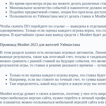
Во время просмотра игры вы можете делать различные ста
Минимальное количество событий в накопителе должно име
Подобно предматчевой ставке, опция live-прогноза доступ
Пользователи из Узбекистана могут делать ставки в Most
Чтобы скачать ПО перейдите по ссылке — выведена в отдельный 
одновременно. Только если оценка каждого игрока верна, эта ст
верна. В кратчайшие сроки ваш вывод средств с Mostbet будет д
Промокод Mostbet 2023 для жителей Узбекистана
В этом разделе казино есть несколько игровых автоматов. Линия
важные результаты, такие как итоговый счет, тоталы и гандикап
можно сравнить с ранней ставкой на будущие события, что явля
результатов игры, то ставки в режиме реального времени – луч
Только если оценка каждого игрока верна, эта ставка буде
Например, если вы ставите на точный счет, то сумма вашег
Там определитесь, какой вид спорта и какую игру вы хоти
Mostbet всегда думает о своих клиентах, поэтому у них есть ши
через мобильную версию сайта, нужно перейти в личный профил
и планшетах можно пользоваться мобильной версией сайта или