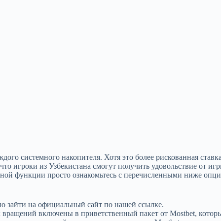
ого системного накопителя. Хотя это более рискованная ставк
о игроки из Узбекистана смогут получить удовольствие от игры 
ной функции просто ознакомьтесь с перечисленными ниже опция
но зайти на официальный сайт по нашей ссылке.
х вращений включены в приветственный пакет от Mostbet, которы