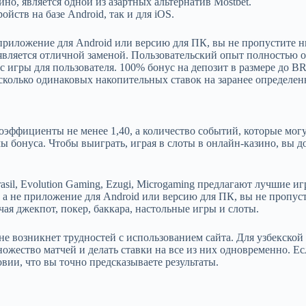
но, является одной из азартных альтернатив Mostbet.
йств на базе Android, так и для iOS.
приложение для Android или версию для ПК, вы не пропустите ни
является отличной заменой. Пользовательский опыт полностью о
с игры для пользователя. 100% бонус на депозит в размере до 
есколько одинаковых накопительных ставок на заранее определен
эффициенты не менее 1,40, а количество событий, которые мог
ы бонуса. Чтобы выиграть, играя в слоты в онлайн-казино, вы 
il, Evolution Gaming, Ezugi, Microgaming предлагают лучшие иг
 а не приложение для Android или версию для ПК, вы не пропус
чая джекпот, покер, баккара, настольные игры и слоты.
не возникнет трудностей с использованием сайта. Для узбекской 
 множество матчей и делать ставки на все из них одновременно.
вии, что вы точно предсказываете результаты.