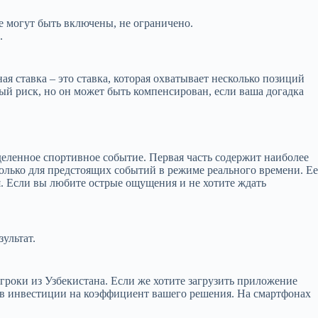
е могут быть включены, не ограничено.
.
 ставка – это ставка, которая охватывает несколько позиций
ный риск, но он может быть компенсирован, если ваша догадка
еделенное спортивное событие. Первая часть содержит наиболее
только для предстоящих событий в режиме реального времени. Ее
я. Если вы любите острые ощущения и не хотите ждать
ультат.
игроки из Узбекистана. Если же хотите загрузить приложение
ив инвестиции на коэффициент вашего решения. На смартфонах