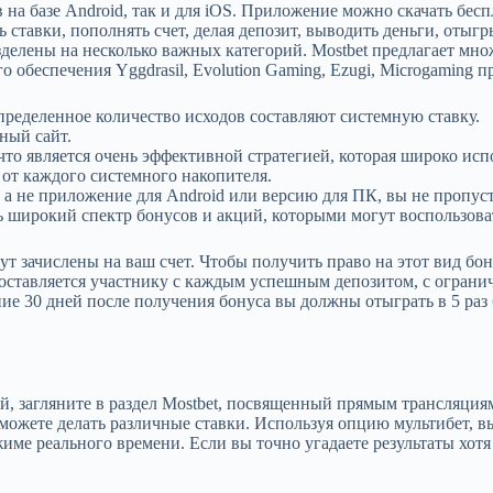
на базе Android, так и для iOS. Приложение можно скачать бесп
ставки, пополнять счет, делая депозит, выводить деньги, отыгр
делены на несколько важных категорий. Mostbet предлагает множ
обеспечения Yggdrasil, Evolution Gaming, Ezugi, Microgaming п
пределенное количество исходов составляют системную ставку.
ный сайт.
что является очень эффективной стратегией, которая широко исп
от каждого системного накопителя.
 а не приложение для Android или версию для ПК, вы не пропус
ть широкий спектр бонусов и акций, которыми могут воспользова
ут зачислены на ваш счет. Чтобы получить право на этот вид бон
оставляется участнику с каждым успешным депозитом, с ограни
ие 30 дней после получения бонуса вы должны отыграть в 5 раз
, загляните в раздел Mostbet, посвященный прямым трансляциям
можете делать различные ставки. Используя опцию мультибет, вы
жиме реального времени. Если вы точно угадаете результаты хот