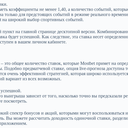
вки.
ть коэффициенты не менее 1,40, а количество событий, которы
на только для предстоящих событий в режиме реального времени
bet на широкий выбор спортивных событий.
пункт на главной странице десктопной версии. Комбинированная
авка будет успешной. Как следствие, эта ставка несет определен
оступен в вашем личном кабинете.
 – это общее количество ставок, которые Mostbet примет на опр
ы. Подобно предматчевой ставке, опция live-прогноза доступна 
ется очень эффективной стратегией, которая широко используетс
ший вариант из всех возможных.
т успешной.
о выигрыша зависит от того, насколько точно вы предсказали рез
те посмотреть.
рокий спектр бонусов и акций, которыми могут воспользоваться 
ь. Вы можете рассчитать доходность одиночной ставки, раздел
 приложением.