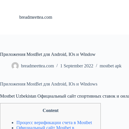
S
k
i
breadmeettea.com
p
t
o
c
o
n
t
Приложения MostBet для Android, IOs и Window
e
n
breadmeettea.com
1 September 2022
mostbet apk
t
Приложения MostBet для Android, IOs и Windows
Mostbet Uzbekistan Официальный сайт спортивных ставок и онл
Content
Процесс верификации счета в Mostbet
Официальный сайт Mostbet в