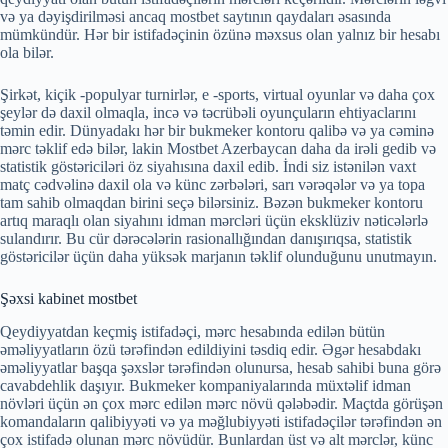
və ya dəyişdirilməsi ancaq mostbet saytının qaydaları əsasında
mümkündür. Hər bir istifadəçinin özünə məxsus olan yalnız bir hesabı
ola bilər.
Şirkət, kiçik -populyar turnirlər, e -sports, virtual oyunlar və daha çox
şeylər də daxil olmaqla, incə və təcrübəli oyunçuların ehtiyaclarını
təmin edir. Dünyadakı hər bir bukmeker kontoru qalibə və ya cəminə
mərc təklif edə bilər, lakin Mostbet Azerbaycan daha da irəli gedib və
statistik göstəriciləri öz siyahısına daxil edib. İndi siz istənilən vaxt
matç cədvəlinə daxil ola və künc zərbələri, sarı vərəqələr və ya topa
tam sahib olmaqdan birini seçə bilərsiniz. Bəzən bukmeker kontoru
artıq maraqlı olan siyahını idman mərcləri üçün eksklüziv nəticələrlə
sulandırır. Bu cür dərəcələrin rasionallığından danışırıqsa, statistik
göstəricilər üçün daha yüksək marjanın təklif olunduğunu unutmayın.
Şəxsi kabinet mostbet
Qeydiyyatdan keçmiş istifadəçi, mərc hesabında edilən bütün
əməliyyatların özü tərəfindən edildiyini təsdiq edir. Əgər hesabdakı
əməliyyatlar başqa şəxslər tərəfindən olunursa, hesab sahibi buna görə
cavabdehlik daşıyır. Bukmeker kompaniyalarında müxtəlif idman
növləri üçün ən çox mərc edilən mərc növü qələbədir. Maçtda görüşən
komandaların qalibiyyəti və ya məğlubiyyəti istifadəçilər tərəfindən ən
çox istifadə olunan mərc növüdür. Bunlardan üst və alt mərclər, künc