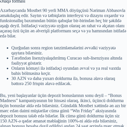
Əlaqə forması
Azərbaycanda Mostbet 90 yerli MMA döyüşçüsü Nəriman Abbasovla
əməkdaşlıq edir. Saytın və tətbiqlərin interfeysi və dizaynı oxşardır və
funksionallıq baxımından bütün qabıqlar bir-birindən heç bir şəkildə
aşağı deyil. İstifadəçi vəziyyətə uyğun olaraq ən rahat və əlçatan olanı
açaraq özü üçün ən əlverişli platformanı seçə və ya hamısından istifadə
edə bilər.
Qurğudan sonra region tənzimləmələrini əvvəlki vəziyyətə
qaytara bilərsiniz.
Tərəfindən lisenziyalaşdırılmış Curacao sub-lisenziyası altında
fəaliyyət göstərir.
Onların köməyi ilə istifadəçi oyundan əvvəl və ya real vaxtda
bahis bölməsinə keçir.
30 AZN və daha yuxarı doldurma ilə, bonusa əlavə olaraq
bəttorə 250 frispin əlavə ediləcək.
Bu, yeni başlayanlar üçün depozit bonuslarının sonu deyil – “Bonus
Madness” kampaniyasının bir hissəsi olaraq, ikinci, üçüncü doldurma
üçün bonuslar əldə edə bilərsiniz. Gündəlik Mostbet xəttində ən azı bir
mərc edən daimi müştərilər cümə günü “Win ​​​​Friday” aksiyasında
depozit bonusu tələb edə bilərlər. İlk cümə günü doldurma üçün siz
150 AZN-ə qədər əmanət məbləğinin 100%-ni əldə edə bilərsiniz,
alınan bonusu hesaba daxil edildiyi andan 24 saat ərzində mərc etmək