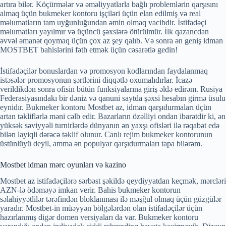
artıra bilər. Köçürmələr və əməliyyatlarla bağlı problemlərin qarşısını
almaq üçün bukmeker kontoru işçiləri üçün elan edilmiş və real
məlumatların tam uyğunluğundan əmin olmaq vacibdir. İstifadəçi
məlumatları yayılmır və üçüncü şəxslərə ötürülmür. İlk qazancdan
əvvəl əmanət qoymaq üçün çox az şey qalıb. Və sonra ən geniş idman
MOSTBET bahislərini fəth etmək üçün cəsarətlə gedin!
İstifadəçilər bonuslardan və promosyon kodlarından faydalanmaq
istəsələr promosyonun şərtlərini diqqətlə oxumalıdırlar. İcazə
verildikdən sonra ofisin bütün funksiyalarına giriş əldə edirəm. Rusiya
Federasiyasındakı bir dəniz və qanuni saytda şəxsi hesabın girmə üsulu
eynidır. Bukmeker kontoru Mostbet az, idman qarşıdurmaları üçün
artan təkliflərlə məni cəlb edir. Bazarların özəlliyi ondan ibarətdir ki, ən
yüksək səviyyəli turnirlərdə dünyanın ən yaxşı ofisləri ilə rəqabət edə
bilən layiqli dərəcə təklif olunur. Canlı rejim bukmeker kontorunun
üstünlüyü deyil, amma ən populyar qarşıdurmaları tapa bilərəm.
Mostbet idman mərc oyunları və kazino
Mostbet az istifadəçilərə sərbəst şəkildə qeydiyyatdan keçmək, mərcləri
AZN-lə ödəməyə imkan verir. Bahis bukmeker kontorun
səlahiyyətlilər tərəfindən bloklanması ilə məşğul olmaq üçün güzgülər
yaradır. Mostbet-in müəyyən bölgələrdən olan istifadəçilər üçün
hazırlanmış digər domen versiyaları da var. Bukmeker kontoru