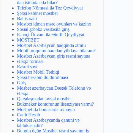
dən istifadə edə bilər?
Telefon Nömrəsi ilə Tez Qeydiyyat
Şəxsi kabinet mostbet
Bahis xətti
Mostbet idman mərc oyunları və kazino
Sosial şəbəkə vasitəsilə giriş.
E-poçt Ünvanı ilə Ətraflı Qeydiyyat
MOSTBET
Mostbet Azərbaycan haqqında ətraflı
Mobil proqramı haradan yükləyə bilərəm?
Mostbet Azerbaycan giriş rəsmi saytına
Əlaqə forması
Rəsmi sayt
Mostbet Mobil Tətbiqi
Şəxsi hesabın doldurulması
Giriş
Mosbet azerbaycan Dəstək Telefonu və
Əlaqə
Qarşılaşmadan əvvəl mostbet
Bukmeker kontorunun lisenziyası varmı?
Mostbet-də bonuslarla oynayın
Canlı Hesab
Mostbet Azərbaycanda qanuni və
təhlükəsizdir?
Bu gün üçün Mostbet rəsmi saytının iş