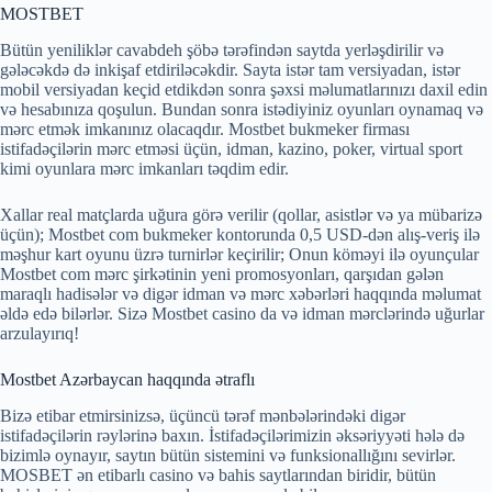
MOSTBET
Bütün yeniliklər cavabdeh şöbə tərəfindən saytda yerləşdirilir və
gələcəkdə də inkişaf etdiriləcəkdir. Sayta istər tam versiyadan, istər
mobil versiyadan keçid etdikdən sonra şəxsi məlumatlarınızı daxil edin
və hesabınıza qoşulun. Bundan sonra istədiyiniz oyunları oynamaq və
mərc etmək imkanınız olacaqdır. Mostbet bukmeker firması
istifadəçilərin mərc etməsi üçün, idman, kazino, poker, virtual sport
kimi oyunlara mərc imkanları təqdim edir.
Xallar real matçlarda uğura görə verilir (qollar, asistlər və ya mübarizə
üçün); Mostbet com bukmeker kontorunda 0,5 USD-dən alış-veriş ilə
məşhur kart oyunu üzrə turnirlər keçirilir; Onun köməyi ilə oyunçular
Mostbet com mərc şirkətinin yeni promosyonları, qarşıdan gələn
maraqlı hadisələr və digər idman və mərc xəbərləri haqqında məlumat
əldə edə bilərlər. Sizə Mostbet casino da və idman mərclərində uğurlar
arzulayırıq!
Mostbet Azərbaycan haqqında ətraflı
Bizə etibar etmirsinizsə, üçüncü tərəf mənbələrindəki digər
istifadəçilərin rəylərinə baxın. İstifadəçilərimizin əksəriyyəti hələ də
bizimlə oynayır, saytın bütün sistemini və funksionallığını sevirlər.
MOSBET ən etibarlı casino və bahis saytlarından biridir, bütün