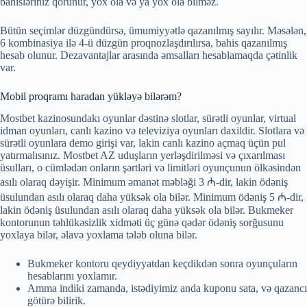
bahisləriniz qorunur, yox ola və ya yox ola bilməz.
Bütün seçimlər düzgündürsə, ümumiyyətlə qazanılmış sayılır. Məsələn,
6 kombinasiya ilə 4-ü düzgün proqnozlaşdırılırsa, bahis qazanılmış
hesab olunur. Dezavantajlar arasında əmsalları hesablamaqda çətinlik
var.
Mobil proqramı haradan yükləyə bilərəm?
Mostbet kazinosundakı oyunlar dəstinə slotlar, sürətli oyunlar, virtual
idman oyunları, canlı kazino və televiziya oyunları daxildir. Slotlara və
sürətli oyunlara demo girişi var, lakin canlı kazino açmaq üçün pul
yatırmalısınız. Mostbet AZ uduşların yerləşdirilməsi və çıxarılması
üsulları, o cümlədən onların şərtləri və limitləri oyunçunun ölkəsindən
asılı olaraq dəyişir. Minimum əmanət məbləği 3 ₼-dir, lakin ödəniş
üsulundan asılı olaraq daha yüksək ola bilər. Minimum ödəniş 5 ₼-dir,
lakin ödəniş üsulundan asılı olaraq daha yüksək ola bilər. Bukmeker
kontorunun təhlükəsizlik xidməti üç günə qədər ödəniş sorğusunu
yoxlaya bilər, əlavə yoxlama tələb oluna bilər.
Bukmeker kontoru qeydiyyatdan keçdikdən sonra oyunçuların
hesablarını yoxlamır.
Amma indiki zamanda, istədiyimiz anda kuponu sata, və qazancı
götürə bilirik.