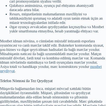
cari promosyonların siyahısı verilir.
Qələbəyə əminsinizsə, oyunçu pul ehtiyatını əhəmiyyətli
dərəcədə artıra bilər.
Resurs, müştərilərinin məlumatlarının məxfiliyini və
təhlükəsizliyini qorumaq və ədalətli oyun təmin etmək üçün ən
müasir texnologiyalardan istifadə edir.
Əgər oyunçu əvvəlcədən qeydiyyatdan keçməyibsə və Mostbet
yukle smartfonuna etməyibsə, hesab yaratmağa ehtiyacı var.
Mostbet idman növünə, o cümlədən müxtəlif intizamlı esporlara
oyunöncəsi və canlı mərclər təklif edir. Bukmeker kontorunda siyasət,
şou-biznes və digər qeyri-idman hadisələri ilə bağlı mərclər yoxdur.
Müsabiqənin nəticəsi ilə bağlı uzunmüddətli mərclər yoxdur. Matçın
müxtəlif dövrləri, fərdi total və kombinə edilmiş mərclər var. Komanda
idman növlərində statistikaya və fərdi oyunçulara mərclər yoxdur,
Asiya totali və handikapı yoxdur, mərc konstruktoru yoxdur
mostbet
qeydiyyat
.
Telefon Nömrəsi ilə Tez Qeydiyyat
Müqavilə bağlamazdan öncə, müştəri mövcud xəttdəki bütün
dəyişiklikləri öyrənməlidir. Müştəri, şifrəsindən və qeydiyyat
məlumatlarından əldə edilən hesab nömrəsinin və şifrəsinin
gizliliyindən, məxfiliyindən şəxsən özü cavabdehdir. Mərc şirkətində
qeydiyyatı olan bütün istifadəçilərin mərcləri keçərlidir. Mərclərin ləğvi