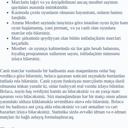
Mərclərin ləğvi və ya dəyişdirilməsi ancaq mostbet saytının
qaydaları əsasında mümkündür.
Kazinoda çoxlu oyunların olmasını bəyənirəm, onların hamısı
fərqlidir.
Amma Mostbet saytında istəyinizə görə istənilən oyun üçün həm
oyun başlamamış, yəni prematç, və ya canlı olan oyunlara
mərclər edə bilərsiniz.
Mərc şirkətində qeydiyyatı olan bütün istifadəçilərin mərcləri
keçərlidir.
Mostbet –in oyunçu kabinetində siz hər gün hesab balansını,
loyallıq proqramının xallarının sayını, istifadəçinin statusunu
izləyə bilərsiniz.
Canlı mərclər vasitəsilə bir hadisənin əsas məqamlarını onlar baş
verdikcə görə bilərsiniz, beləcə qazanan nəticəni seçməkdə bunlardan
istifadə edə bilərsiniz. Canlı yayım funksiyası mərcçilərin matça daxil
olmasına imkan yaradır ki, onlar fəaliyyəti real vaxtda izləyə bilsinlər.
Beləcə, nəyin baş verdiyini həmin an biləcəksiniz və ən yaxşı mərc
qərarını verə biləcəksiniz. Sizi maraqlandıran hər bir matçı onun adının
yanındakı ulduza klikləməklə sevimlilərə əlavə edə bilərsiniz. Beləcə
siz bu hadisəyə ani çıxış əldə edəcəksiniz və cari əmsalları və cari
bazarları izləyə biləcəksiniz. Statistika sizdə əvvəlki idman və e-idman
matçları ilə bağlı anlayış formalaşdıracaq.