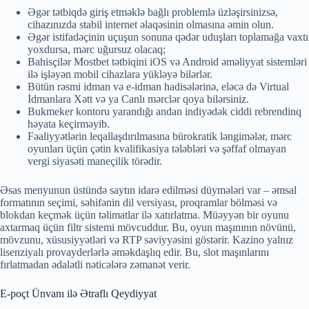
Əgər tətbiqdə giriş etməklə bağlı problemlə üzləşirsinizsə,
cihazınızda stabil internet əlaqəsinin olmasına əmin olun.
Əgər istifadəçinin uçuşun sonuna qədər uduşları toplamağa vaxtı
yoxdursa, mərc uğursuz olacaq;
Bahisçilər Mostbet tətbiqini iOS və Android əməliyyat sistemləri
ilə işləyən mobil cihazlara yükləyə bilərlər.
Bütün rəsmi idman və e-idman hadisələrinə, eləcə də Virtual
İdmanlara Xətt və ya Canlı mərclər qoya bilərsiniz.
Bukmeker kontoru yarandığı andan indiyədək ciddi rebrendinq
həyata keçirməyib.
Fəaliyyətlərin leqallaşdırılmasına bürokratik ləngimələr, mərc
oyunları üçün çətin kvalifikasiya tələbləri və şəffaf olmayan
vergi siyasəti maneçilik törədir.
Əsas menyunun üstündə saytın idarə edilməsi düymələri var – əmsal
formatının seçimi, səhifənin dil versiyası, proqramlar bölməsi və
blokdan keçmək üçün təlimatlar ilə xatırlatma. Müəyyən bir oyunu
axtarmaq üçün filtr sistemi mövcuddur. Bu, oyun maşınının növünü,
mövzunu, xüsusiyyətləri və RTP səviyyəsini göstərir. Kazino yalnız
lisenziyalı provayderlərlə əməkdaşlıq edir. Bu, slot maşınlarını
fırlatmadan ədalətli nəticələrə zəmanət verir.
E-poçt Ünvanı ilə Ətraflı Qeydiyyat