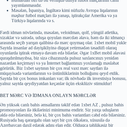
Bunlardan biri də bu verilişdə dünya futbol matçlarının canlı
yayımlanmasıdır.
Məsələn, İspaniya, İngiltərə kimi nüfuzlu Avropa liqalarının
məşhur futbol matçları ilə yanaşı, iştirakçılar Amerika və ya
Türkiyə liqalarında və s.
Fərdi idman növlərində, məsələn, veloidman, qolf, yüngül atletika,
xizəklər və sairədə, uduşa qoyulan mərcdən əlavə, həm də iki idmançı
arasında seçib yarışın qalibinə də mərc qoymaq olar. 1xbet mobil yukle
Saytda insanlar ad dəyişikliyinə diqqət yetirmədən təsadüfi olaraq
oyunlarda iştirak etməyə davam edə bilərlər. Əgər 1xBet mobil əlavəsi
quraşdırılmayıbsa, biz sizə cihazınızda pulsuz saxlancınızı yenidən
nəzərdən keçirməyi və ya İnternet bağlantınızı yoxlamağı məsləhət
görürük. Biz 1xbet saytının bir çox real vaxt mərc saytları ilə
müqayisədə variantlarının və üstünlüklərinin bolluğunu qeyd etdik.
Saytda bir çox bonus imkanları var; ilk növbədə ilk investisiya bonusu,
yalnız saytda qeydiyyatdan keçənlər üçün eksklüziv stimuldur!
BET MƏRC VƏ İDMANA ONLAYN MƏRCLƏR
Ən yüksək canlı bahis əmsallarını təklif edən 1xbet AZ , pulsuz bahis
promosyonları ilə itkilərinizi minimuma endirir. Siz yaxşı uduşların
əldə edə bilərsiniz, belə ki, bir çox bahis variantları cəhd edə bilərsiniz.
Rusiyada baş qərargahı olan sayt bir çox ölkələrə, xüsusilə də
Azerbaycan daxil edərək adını elan edir. Olduqca təhlükəsiz bir