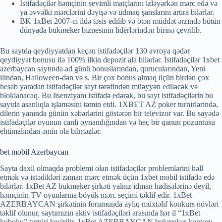
İstifadəçilər həmçinin sevimli matçlarını izləyərkən mərc edə və
ya əvvəlki mərclərini dəyişə və udmaq şanslarını artıra bilərlər.
BK 1xBet 2007-ci ildə təsis edilib və ötən müddət ərzində bütün
dünyada bukmeker biznesinin liderlərindən birinə çevrilib.
Bu saytda qeydiyyatdan keçən istifadəçilər 130 avroya qədər
qeydiyyat bonusu ilə 100% ilkin depozit ala bilərlər. İstifadəçilər 1xbet
azerbaycan saytında ad günü bonuslarından, qurucularından, Yeni
ilindən, Halloween-dən və s. Bir çox bonus almaq üçün birdən çox
hesab yaradan istifadəçilər sayt tərəfindən müəyyən ediləcək və
bloklanacaq. Bu lisenziyanı istifadə edərək, bu sayt istifadəçilərin bu
saytda asanlıqla işləməsini təmin etdi. 1XBET AZ poker turnirlərində,
dilerin yanında günün xəbərlərini göstərən bir televizor var. Bu sayədə
istifadəçilər oyunun canlı oynandığından və heç bir qanun pozuntusu
ehtimalından əmin ola bilməzlər.
bet mobil Azerbaycan
Sayta daxil olmaqda problemi olan istifadəçilər problemlərini həll
etmək və istədikləri zaman mərc etmək üçün 1xbet mobil istifadə edə
bilərlər. 1xBet AZ bukmeker şirkəti yalnız idman hadisələrinə deyil,
həmçinin TV oyunlarına böyük mərc seçimi təklif edir. 1xBet
AZERBAYCAN şirkətinin forumunda aylıq müxtəlif konkurs növləri
təklif olunur, saytımızın aktiv istifadəçiləri arasında hər il “1xBet
kuboku” turniri keçirilir. 1xBet AZERBAYCAN bukmeker kontoru