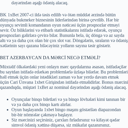
dəyərindən aşağı ödəniş alacaq.
BK 1xBet 2007-ci ildə təsis edilib və ötən müddət ərzində bütün
dünyada bukmeker biznesinin liderlərindən birinə çevrilib. Hər bir
oyunçu sevimli komandanın oyun nəticəsi üçün proqnozlar etməyi
sevir. Öz biliklərini və etibarlı statistikalarını istifadə edərək, oyunçu
proqnozları gəlirlərə çevirə bilər. Bununla belə, üç döngə və az sayda
altı və ya daha çox olan bir çox slot var. Döngələrin, sıraların və ödəniş
xətlərinin sayı qazana biləcəyiniz yolların sayına təsir göstərir.
BET AZERBAYCAN DA MƏRCİ NECƏ ETMƏLİ?
Müxtəlif ölkələrdəki yeni onlayn mərc qaydalarına əsasən, istifadəçilər
bu saytdan istifadə edərkən problemlərlə üzləşə bilərlər. Bu problemləri
həll etmək üçün onlar istədikləri zaman və hər yerdə davam etmək
üçün Cari Ünvana 1xbet Girişindən istifadə etməlidirlər. Bonus mərcini
qazandıqda, müştəri 1xBet az nominal dəyərindən aşağı ödəniş alacaq.
Oyunçular binqo biletləri və ya binqo lövhələri kimi tanınan bir
və ya daha çox binqo kartı alırlar.
Oyun başlayanda 1xbet bingo maşını göstərilən diapazondan
bir-bir nömrələr çəkməyə başlayır.
Siz mərcinizi seçirsiniz, çarxları fırladırsınız və kifayət qədər
simvol ödəniş xəttinə düşərsə, siz mükafat qazanırsınız.