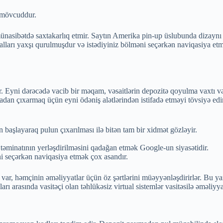
a mövcuddur.
nasibətdə saxtakarlıq etmir. Saytın Amerika pin-up üslubunda dizaynı
detalları yaxşı qurulmuşdur və istədiyiniz bölməni seçərkən naviqasiya e
r. Eyni dərəcədə vacib bir məqam, vəsaitlərin depozitə qoyulma vaxtı və
radan çıxarmaq üçün eyni ödəniş alətlərindən istifadə etməyi tövsiyə ed
 başlayaraq pulun çıxarılması ilə bitən tam bir xidmət gözləyir.
təminatının yerləşdirilməsini qadağan etmək Google-un siyasətidir.
ni seçərkən naviqasiya etmək çox asandır.
ri var, həmçinin əməliyyatlar üçün öz şərtlərini müəyyənləşdirirlər. Bu y
arı arasında vasitəçi olan təhlükəsiz virtual sistemlər vasitəsilə əməliyya