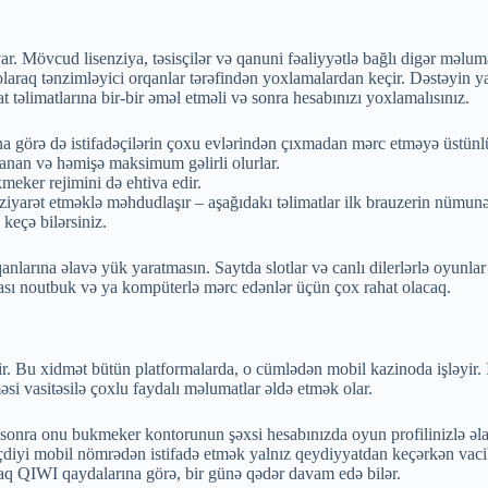
var. Mövcud lisenziya, təsisçilər və qanuni fəaliyyətlə bağlı digər m
laraq tənzimləyici orqanlar tərəfindən yoxlamalardan keçir. Dəstəyin ya
 təlimatlarına bir-bir əməl etməli və sonra hesabınızı yoxlamalısınız.
na görə də istifadəçilərin çoxu evlərindən çıxmadan mərc etməyə üstünlü
zanan və həmişə maksimum gəlirli olurlar.
meker rejimini də ehtiva edir.
arət etməklə məhdudlaşır – aşağıdakı təlimatlar ilk brauzerin nümunəs
keçə bilərsiniz.
qanlarına əlavə yük yaratmasın. Saytda slotlar və canlı dilerlərlə oyunl
yası noutbuk və ya kompüterlə mərc edənlər üçün çox rahat olacaq.
Bu xidmət bütün platformalarda, o cümlədən mobil kazinoda işləyir. İsti
əsi vasitəsilə çoxlu faydalı məlumatlar əldə etmək olar.
sonra onu bukmeker kontorunun şəxsi hesabınızda oyun profilinizlə əla
diyi mobil nömrədən istifadə etmək yalnız qeydiyyatdan keçərkən vacib
aq QIWI qaydalarına görə, bir günə qədər davam edə bilər.