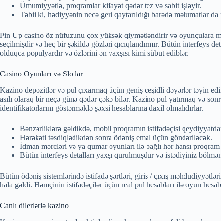
Ümumiyyətlə, proqramlar kifayət qədər tez və sabit işləyir.
Təbii ki, hədiyyənin necə geri qaytarıldığı barədə məlumatlar d
Pin Up casino öz nüfuzunu çox yüksək qiymətləndirir və oyunçulara mü
seçilmişdir və heç bir şəkildə gözləri qıcıqlandırmır. Bütün interfeys 
olduqca populyardır və özlərini ən yaxşısı kimi sübut ediblər.
Casino Oyunları və Slotlar
Kazino depozitlər və pul çıxarmaq üçün geniş çeşidli dəyərlər təyin edi
asılı olaraq bir neçə günə qədər çəkə bilər. Kazino pul yatırmaq və son
identifikatorlarını göstərməklə şəxsi hesablarına daxil olmalıdırlar.
Bənzərliklərə gəldikdə, mobil proqramın istifadəçisi qeydiyyatdan
Hərəkəti təsdiqlədikdən sonra ödəniş emal üçün göndəriləcək.
İdman mərcləri və ya qumar oyunları ilə bağlı hər hansı proqram 
Bütün interfeys detalları yaxşı qurulmuşdur və istədiyiniz bölmə
Bütün ödəniş sistemlərində istifadə şərtləri, giriş / çıxış məhdudiyyətlə
hala gəldi. Həmçinin istifadəçilər üçün real pul hesabları ilə oyun hesabl
Canlı dilerlərlə kazino