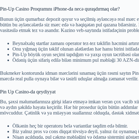
Pin-Up Casino Proqramını iPhone-da necə quraşdırmaq olar?
Bunun üçün qumarbaz depozit qoyur və seçilmiş əyləncəyə real mərc edir
bütün bu əyləncələrdə siz mərc edə və həqiqətən pul qazana bilərsiniz
vasitəsilə etmək tez və asandır. Kazino veb-saytında istifadəçinin pr
Beynəlxalq startlar zamanı operator tez-tez təklifin həcmini artırır
Onu yığmaq üçün təklif olunan alətlərdən hər hansı birini istifadə 
Pin-Up böyük oyun seçimi tapdığım və yaxşı oyun təcrübəsi ola
Ödəniş üçün sifariş edilə bilən minimum pul məbləği 30 AZN-dir
Bukmeker kontorunda idman mərclərini sınamaq üçün rəsmi saytın Pin
mərcdə real pulla oynaya bilər və təsirli uduşlar almağa zəmanət veri
Pin Up Casino-da qeydiyyat
Bu, şəxsi məlumatlarınıza girişi idarə etməyə imkan verən çox vacib x
və aydın şəkildə həyata keçirilir. Hər bir prosedur üçün bütün addımlar
mövcuddur. Çətinlik və ya müəyyən suallarınız olduqda, dəstək xidməti 
Ölkənin heç bir operatoru belə variantlar təqdim edə bilmir.
Biz yalnız pros və cons diqqət tövsiyə deyil, yalnız öz oynamaq
Nişan açıldıqda, pul çəkmə məbləğini və ödəmə sistemini göstərm