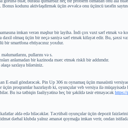
 görünə bilər, burada qumarbaz heç bir problem olmadan onu ala bilər.
iniz. Bonus kodunu aktivləşdirmək üçün əvvəlcə onu üçüncü tərəfin say
amasına imkan verən məşhur bir layihə. İndi çox vaxt sərf etmək və kom
ına daxil olmaq üçün bir neçə saniyə sərf etmək kifayət edir. Bu, şəxsi 
 bir smartfona ehtiyacınız yoxdur.
 məlumatlarını, pullarını və s.
nsları anlamadan bir kazinoda mərc etmək riskli bir addımdır.
əlaqə saxlaya bilərsiniz.
an E-mail göndərəcək. Pin Up 306 nı oynamaq üçün masaüstü versiyadan
lər üçün proqramlar hazırlayıb ki, oyunçular veb versiya ilə müqayisədə
ilər. Bu isə tətbiqin fəaliyyətinə heç bir şəkildə təsir etməyəcək
https:
afatlar əldə edə biləcəklər. Təcrübəli oyunçular üçün depozit faizlərin
 xidmət dərhal klubda yalnız əmanət qoymağa imkan verir, ondan istifa