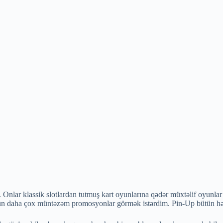
Onlar klassik slotlardan tutmuş kart oyunlarına qədər müxtəlif oyunlar 
üçün daha çox müntəzəm promosyonlar görmək istərdim. Pin-Up bütün həy