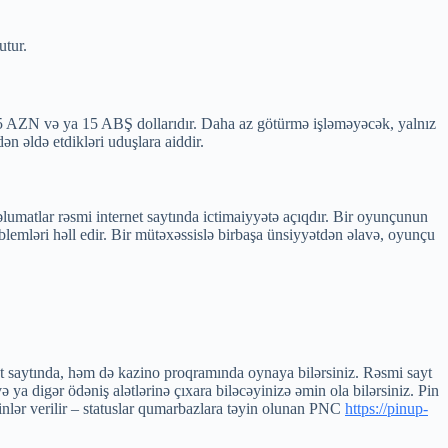
utur.
i 25 AZN və ya 15 ABŞ dollarıdır. Daha az götürmə işləməyəcək, yalnız
 əldə etdikləri uduşlara aiddir.
umatlar rəsmi internet saytında ictimaiyyətə açıqdır. Bir oyunçunun
blemləri həll edir. Bir mütəxəssislə birbaşa ünsiyyətdən əlavə, oyunçu
et saytında, həm də kazino proqramında oynaya bilərsiniz. Rəsmi sayt
a digər ödəniş alətlərinə çıxara biləcəyinizə əmin ola bilərsiniz. Pin
nlər verilir – statuslar qumarbazlara təyin olunan PNC
https://pinup-